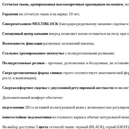
Сетчатая ткань, армированная высокопрочным арамидным волокном
, п
Гарантия
на сетчатую ткань и на каркас 10 лет;
Синхромеханизм MULTIBLOCK
благодаря раздельному качанию сиденья и
Смещенный центр качания
вперед позволяет ногам оставаться на полу при 
Возможность фиксации
различных положений наклона;
Стальное хромированное пятилучье
с полиуретановыми роликами;
Полиуретановые ролики
– прочные, долговечные и бесшумные, не оставляют
Сверхэргономичная форма спинки
строго соответствует анатомической фо
росту и комплекции);
Сверхкомфортное сиденье с двухзонной регулировкой жесткости
позволяе
Дополнительный комфорт обеспечат:
подголовник
3D со вставкой из натуральной кожи с возможностью регулиров
износостойкие подлокотники
из стального каркаса обитые натуральной ко
На выбор доступны 3
цвета
сетчатой ткани: черный (
BLACK
), серый (
GRAY