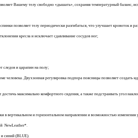
озволяет Вашему телу свободно «дышать», сохраняя температурный баланс, ис
 спинки позволяет телу периодически разгибаться, что улучшает кровоток и 
отклонении кресла и исключает сдавливание сосудов ног;
 следов и царапин на полу;
рме человека. Двухзонная регулировка подпора поясницы позволяет создать 
т достичь максимально комфортного сидения, а также подстраивать угол накл
ки в вертикальном и горизонтальном направлении и возможностью изменения у
жей
NewLeather
*.
) и синий (
BLUE
).