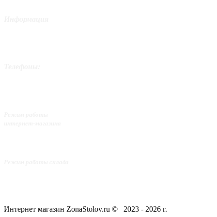
Информация
ИП Цветкович Боян
Москва,
ул. Волоколамское шоссе, д.60, кор.2
Телефоны:
+7 (499) 390-95-61
+7 (926) 275-53-25
+7 (977) 928-24-59
Режим работы
интернет-магазина
С 10:00 до 21:00
Без выходных
Режим работы склада
с 11:00 до 20:00 Пнд - Птн
с 12:00 до 20:00 Сб
c 11:00 до 18:00 Вс
Интернет магазин ZonaStolov.ru © 2023 - 2026 г.