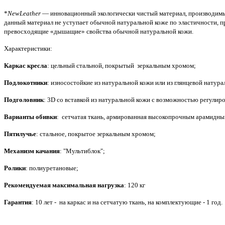
*
NewLeather
— инновационный экологически чистый материал, производимый
данный материал не уступает обычной натуральной коже по эластичности, 
превосходящие «дышащие» свойства обычной натуральной кожи.
Характеристики:
Каркас кресла
: цельный стальной, покрытый зеркальным хромом;
Подлокотники
: износостойкие из натуральной кожи или из глянцевой натур
Подголовник
: 3
D
со вставкой из натуральной кожи с возможностью регулиро
Варианты обивки
: сетчатая ткань, армированная высокопрочным арамидны
Пятилучье
: стальное, покрытое зеркальным хромом;
Механизм качания
: "Мультиблок";
Ролики
: полиуретановые;
Рекомендуемая максимальная нагрузка
: 120 кг
Гарантия
: 10 лет - на каркас и на сетчатую ткань, на комплектующие - 1 год.