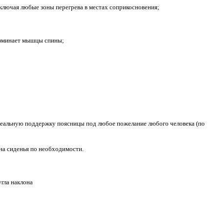
ключая любые зоны перегрева в местах соприкосновения;
разминает мышцы спины;
идеальную поддержку поясницы под любое пожелание любого человека (по
она сиденья по необходимости.
гла наклона