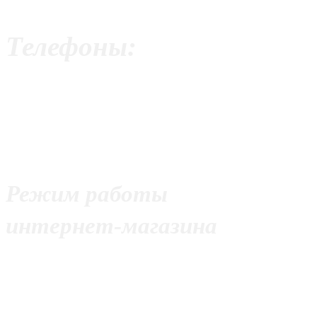
ул. Волоколамское шоссе, 
Телефоны:
+7 (499) 390-95-61
+7 (926) 275-53-25
+7 (977) 928-24-59
Режим работы
интернет-магазина
С 10:00 до 21:00
Без выходных