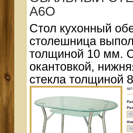
А6О
Стол кухонный об
столешница выпол
толщиной 10 мм. С
окантовкой, нижня
стекла толщиной 8
арт
Раз
Ра
Нож