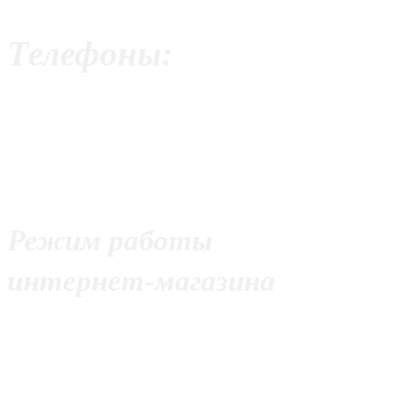
Телефоны:
+7 (499) 390-95-61
+7 (926) 275-53-25
+7 (977) 928-24-59
Режим работы
интернет-магазина
С 10:00 до 21:00
Без выходных