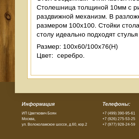
Столешница толщиной 10мм с ри
раздвижной механизм. В разлож
размером 100х100. Стойки стол
столу идеально подходят стулья
Размер: 100х60/100х76(Н)
Цвет: серебро.
Информация
Телефоны:
ИП Цветкович Боян
+7 (499) 390-95-61
Москва,
+7 (926) 275-53-25
ул. Волоколамское шоссе, д.60, кор.2
+7 (977) 928-24-59