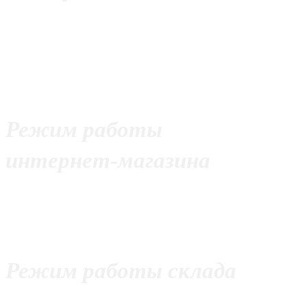
+7 (499) 390-95-61
+7 (926) 275-53-25
+7 (977) 928-24-59
Режим работы
интернет-магазина
С 10:00 до 21:00
Без выходных
Режим работы склада
с 11:00 до 20:00 Пнд - Пт