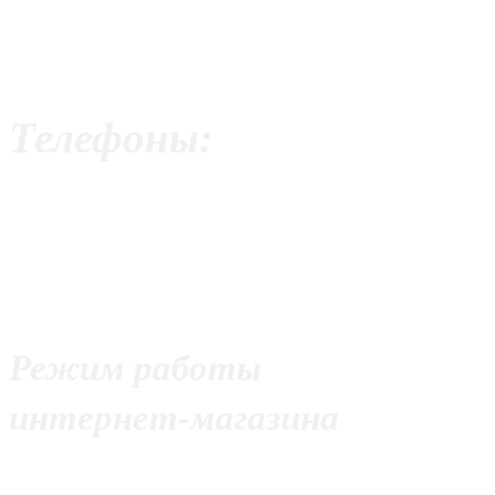
Москва,
ул. Волоколамское шоссе, 
Телефоны:
+7 (499) 390-95-61
+7 (926) 275-53-25
+7 (977) 928-24-59
Режим работы
интернет-магазина
С 10:00 до 21:00