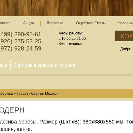
авная
Акция
Доставка
Обратная Связь
Условия
(499) 390-95-61
Часы работы:
КОР
c 10:00 до 21:00
(926) 275-53-25
без выходных
(977) 928-24-59
Добро 
ные
Офисные кресла и стулья
массива
»
Табурет барный Модерн
МОДЕРН
ассива березы. Размер (ШхГхВ): 380х380х550 мм. Тон
ешня, венге.