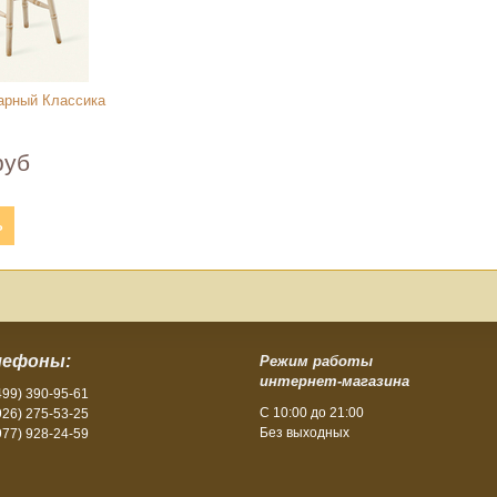
арный Классика
руб
ь
лефоны:
Режим работы
интернет-магазина
499) 390-95-61
С 10:00 до 21:00
926) 275-53-25
Без выходных
977) 928-24-59