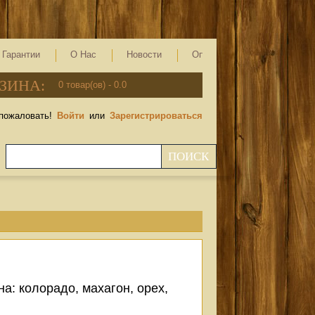
 Гарантии
О Нас
Новости
Оплата
Контакты
ЗИНА:
0
товар(ов) -
0.0
пожаловать!
Войти
или
Зарегистрироваться
ПОИСК
а: колорадо, махагон, орех,