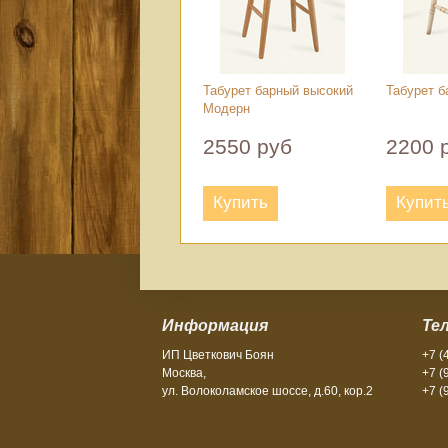
Табурет барный высокий
Табурет б
Модерн
2550 руб
2200 
Купить
Купит
Информация
Те
ИП Цветкович Боян
+7 (
Москва,
+7 (
ул. Волоколамское шоссе, д.60, кор.2
+7 (