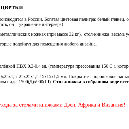
сцветки
изводится в России. Богатая цветовая палитра: белый глянец, 
ать, он - украшение интерьера!
металлических ножках (при массе 32 кг), стол-книжка весьма у
оторые подойдут для помещения любого дизайна.
ёнкой ПВХ 0,3-0,4 ед. (температура прессования 150 С ), котор
0х25х1,5 25х25х1,5 15х15х1,5 мм. Покрытие - порошковое напы
ном виде: 1500(Д)х900(Ш).
Стол-книжка в собранном виде всег
хода за столами книжками Дзен, Африка и Византия!