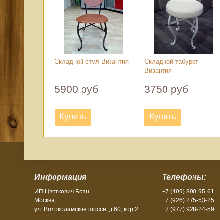
Складной стул Византия
Складной табурет
Византия
5900 руб
3750 руб
Купить
Купить
Информация
Телефоны:
ИП Цветкович Боян
+7 (499) 390-95-61
Москва,
+7 (926) 275-53-25
ул. Волоколамское шоссе, д.60, кор.2
+7 (977) 928-24-59