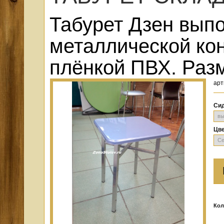
Табурет Дзен вып
металлической ко
плёнкой ПВХ. Раз
арт
Си
Цве
Кол