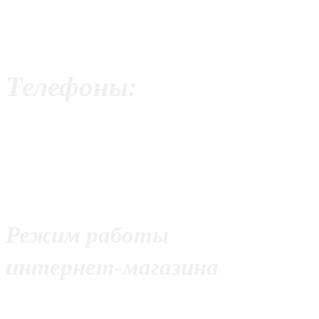
Москва,
ул. Волоколамское шоссе, 
Телефоны:
+7 (499) 390-95-61
+7 (926) 275-53-25
+7 (977) 928-24-59
Режим работы
интернет-магазина
С 10:00 до 21:00