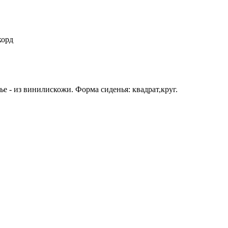
корд
е - из винилискожи. Форма сиденья: квадрат,круг.